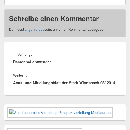
Schreibe einen Kommentar
Du musst
angemeldet
sein, um einen Kommentar abzugeben.
Beitragsnavigation
Vorheriger
←
Vorherige
Damenrad entwendet
Beitrag:
Nächster
Weiter
→
Amts- und Mitteilungsblatt der Stadt Windsbach 05/ 2014
Beitrag:
Primärer
Seitenleisten-
Widgetbereich