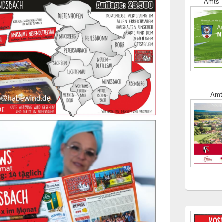
Amts- 
Amt