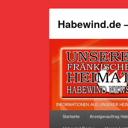
Habewind.de –
Primäres
Startseite
Anzeigenauftrag Ha
Menü