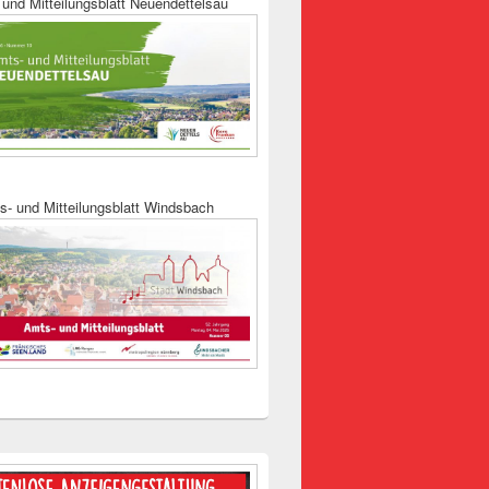
und Mitteilungsblatt Neuendettelsau
s- und Mitteilungsblatt Windsbach