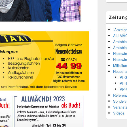
Zeitun
.Anzeige
ALLMÄ
Amtsbla
Amtsbla
Habewin
Habewin
Mitteilu
Neues a
PI-
PI-H
PP-M
Referen
Sonderve
Veranst
Videos