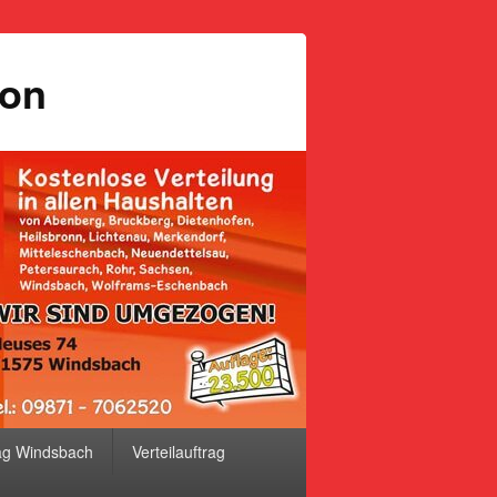
ion
ag Windsbach
Verteilauftrag