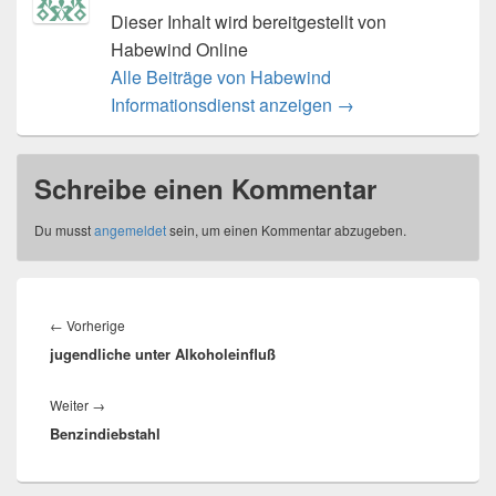
Dieser Inhalt wird bereitgestellt von
Habewind Online
Alle Beiträge von Habewind
Informationsdienst anzeigen
→
Schreibe einen Kommentar
Du musst
angemeldet
sein, um einen Kommentar abzugeben.
Beitragsnavigation
Vorheriger
←
Vorherige
jugendliche unter Alkoholeinfluß
Beitrag:
Nächster
Weiter
→
Benzindiebstahl
Beitrag: