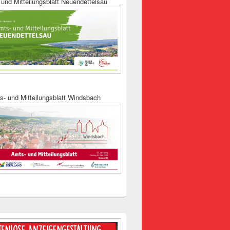
und Mitteilungsblatt Neuendettelsau
s- und Mitteilungsblatt Windsbach