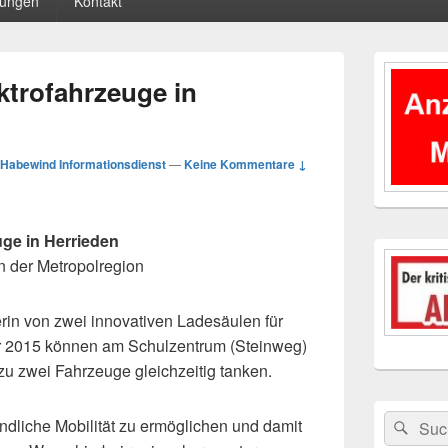
tungen
Kontakt
Primärer
Seitenleisten
ktrofahrzeuge in
Widgetberei
Habewind Informationsdienst
—
Keine Kommentare ↓
uge in Herrieden
n der Metropolregion
erin von zwei innovativen Ladesäulen für
er 2015 können am Schulzentrum (Steinweg)
zu zwei Fahrzeuge gleichzeitig tanken.
Suchen
Suc
undliche Mobilität zu ermöglichen und damit
nach: