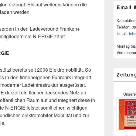
ion erzeugt. Bis auf weiteres können die
Email 
eladen werden.
Kontaktier
Telefon: 0
 werden in den Ladeverbund Franken+
Email:
inf
smitgliedern die N-ERGIE zählt.
Montag bis
Vereinbaru
RGIE
tützt bereits seit 2008 Elektromobilität. So
Zeitun
s in den firmeneigenen Fuhrpark integriert
 moderner Ladeinfrastruktur ausgerüstet.
E derzeit ein flächendeckendes Netz an
Unsere
öffentlichen Raum auf und integriert diese in
e N-ERGIE leistet somit einen wichtigen
undlicher, elektromobiler Mobilität und zur
le.