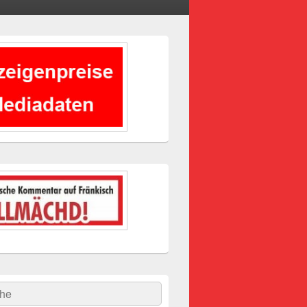
-
ch
hen