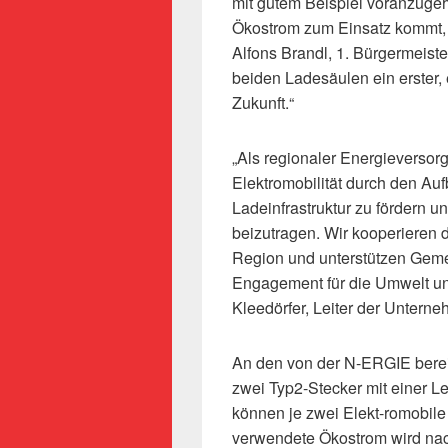
mit gutem Beispiel voranzugeh
Ökostrom zum Einsatz kommt, i
Alfons Brandl, 1. Bürgermeiste
beiden Ladesäulen ein erster, 
Zukunft.“
„Als regionaler Energieversor
Elektromobilität durch den Au
Ladeinfrastruktur zu fördern 
beizutragen. Wir kooperieren
Region und unterstützen Geme
Engagement für die Umwelt und
Kleedörfer, Leiter der Unter
An den von der N-ERGIE bereit
zwei Typ2-Stecker mit einer Le
können je zwei Elekt-romobile 
verwendete Ökostrom wird nach