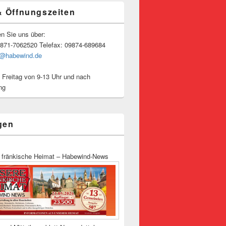
& Öffnungszeiten
en Sie uns über:
9871-7062520 Telefax: 09874-689684
o@habewind.de
 Freitag von 9-13 Uhr und nach
ng
gen
 fränkische Heimat – Habewind-News