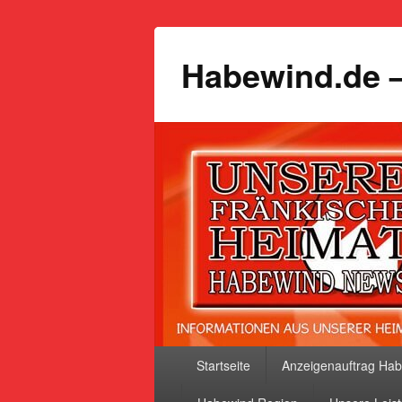
Habewind.de –
Primäres
Startseite
Anzeigenauftrag Ha
Menü