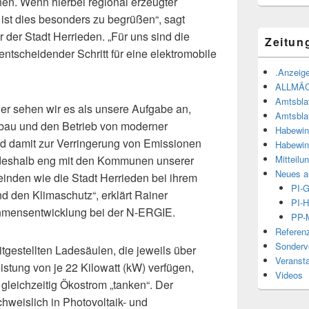
en. Wenn hierbei regional erzeugter
st dies besonders zu begrüßen“, sagt
r der Stadt Herrieden. „Für uns sind die
Zeitun
entscheidender Schritt für eine elektromobile
.Anzeige
ALLMÄ
Amtsbla
ger sehen wir es als unsere Aufgabe an,
Amtsbla
fbau und den Betrieb von moderner
Habewin
und damit zur Verringerung von Emissionen
Habewin
Mitteilu
 deshalb eng mit den Kommunen unserer
Neues a
inden wie die Stadt Herrieden bei ihrem
PI-
 den Klimaschutz“, erklärt Rainer
PI-H
nehmensentwicklung bei der N-ERGIE.
PP-M
Referen
Sonderve
gestellten Ladesäulen, die jeweils über
Veranst
istung von je 22 Kilowatt (kW) verfügen,
Videos
gleichzeitig Ökostrom „tanken“. Der
weislich in Photovoltaik- und