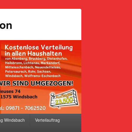
ion
ag Windsbach
Verteilauftrag