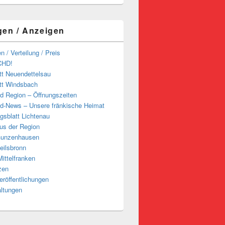
gen / Anzeigen
n / Verteilung / Preis
CHD!
tt Neuendettelsau
tt Windsbach
d Region – Öffnungszeiten
d-News – Unsere fränkische Heimat
ngsblatt Lichtenau
us der Region
Gunzenhausen
eilsbronn
ittelfranken
zen
röffentlichungen
altungen