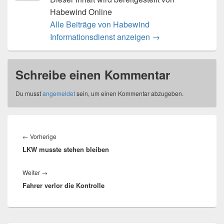
Habewind Online
Alle Beiträge von Habewind
Informationsdienst anzeigen
→
Schreibe einen Kommentar
Du musst
angemeldet
sein, um einen Kommentar abzugeben.
Beitragsnavigation
Vorheriger
←
Vorherige
LKW musste stehen bleiben
Beitrag:
Nächster
Weiter
→
Fahrer verlor die Kontrolle
Beitrag: