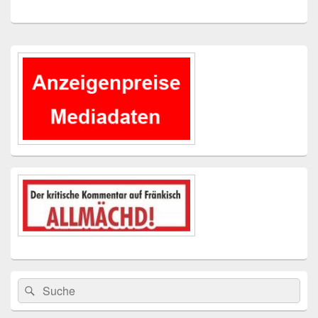
Primärer
Seitenleisten-
Widgetbereich
Suchen
Suchen
nach: