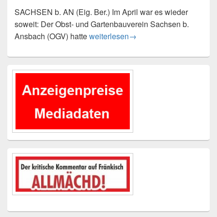
SACHSEN b. AN (Eig. Ber.) Im April war es wieder
soweit: Der Obst- und Gartenbauverein Sachsen b.
Große Freude bei den wilden Gärtne
Ansbach (OGV) hatte
weiterlesen
→
Primärer
Seitenleisten-
Widgetbereich