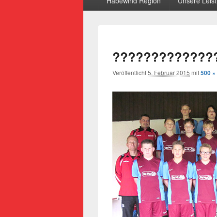
Habewind Region
Unsere Leis
?????????????
Veröffentlicht
5. Februar 2015
mit
500 ×