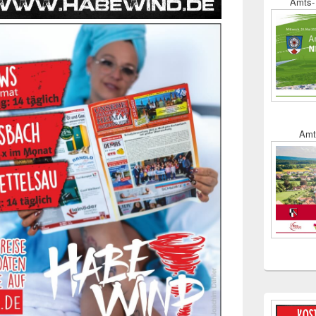
Amts- 
Amt