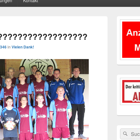
tungen
Kontakt
Primärer
Seitenleisten
Bilder-
Widgetberei
Navigation
??????????????????
 346
in
Vielen Dank!
Suchen
Suc
nach: