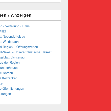
gen / Anzeigen
n / Verteilung / Preis
CHD!
tt Neuendettelsau
tt Windsbach
d Region – Öffnungszeiten
d-News – Unsere fränkische Heimat
ngsblatt Lichtenau
us der Region
Gunzenhausen
eilsbronn
ittelfranken
zen
röffentlichungen
altungen