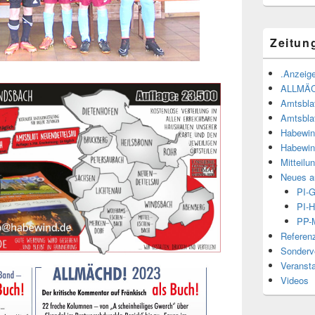
Zeitun
.Anzeige
ALLMÄ
Amtsbla
Amtsbla
Habewin
Habewin
Mitteilu
Neues a
PI-
PI-H
PP-M
Referen
Sonderve
Veranst
Videos