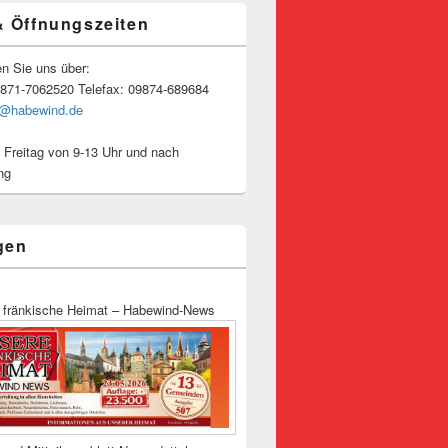
& Öffnungszeiten
en Sie uns über:
9871-7062520 Telefax: 09874-689684
o@habewind.de
 Freitag von 9-13 Uhr und nach
ng
gen
 fränkische Heimat – Habewind-News