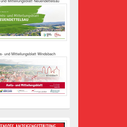
und Mitteilungsblatt Neuendettelsau
s- und Mitteilungsblatt Windsbach