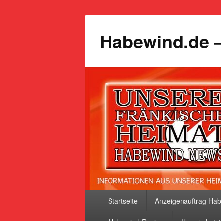
Habewind.de –
Primäres
Startseite
Anzeigenauftrag Ha
Menü