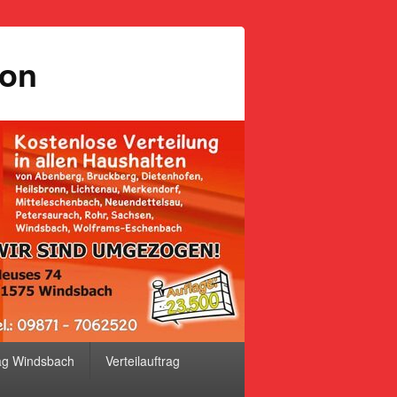
ion
ag Windsbach
Verteilauftrag