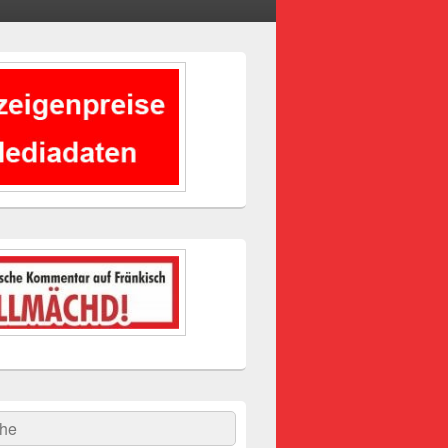
-
ch
hen