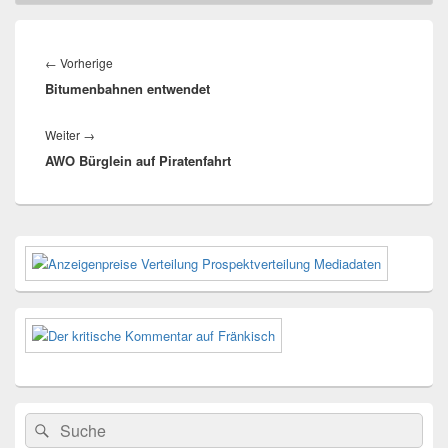
Beitragsnavigation
Vorheriger
←
Vorherige
Bitumenbahnen entwendet
Beitrag:
Nächster
Weiter
→
AWO Bürglein auf Piratenfahrt
Beitrag:
Primärer
Seitenleisten-
Widgetbereich
Suchen
Suchen
nach: