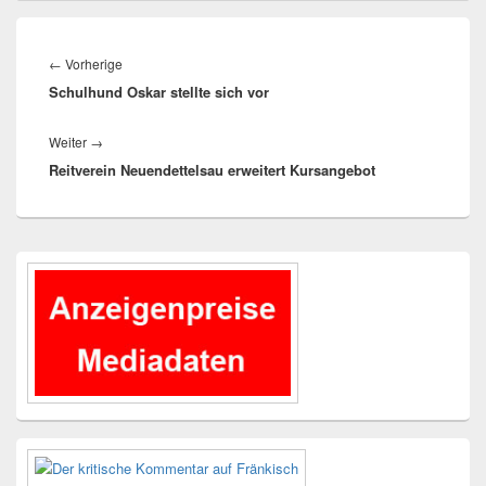
Beitragsnavigation
Vorheriger
←
Vorherige
Schulhund Oskar stellte sich vor
Beitrag:
Nächster
Weiter
→
Reitverein Neuendettelsau erweitert Kursangebot
Beitrag:
Primärer
Seitenleisten-
Widgetbereich