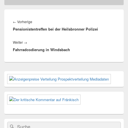
Beitragsnavigation
Vorheriger
←
Vorherige
Pensionistentreffen bei der Heilsbronner Polizei
Beitrag:
Nächster
Weiter
→
Fahrradcodierung in Windsbach
Beitrag:
Primärer
Seitenleisten-
Widgetbereich
Suchen
Suchen