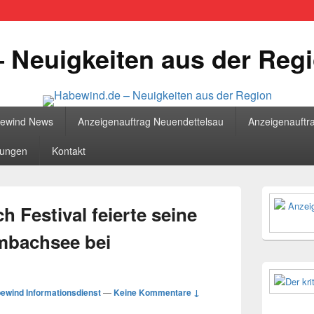
 Neuigkeiten aus der Reg
bewind News
Anzeigenauftrag Neuendettelsau
Anzeigenauftr
tungen
Kontakt
Primärer
Seitenleisten
 Festival feierte seine
Widgetberei
mbachsee bei
ewind Informationsdienst
—
Keine Kommentare ↓