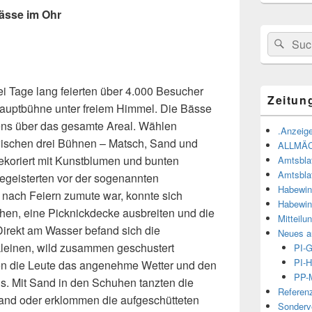
ässe im Ohr
Suchen
Suc
nach:
 Tage lang feierten über 4.000 Besucher
Zeitun
auptbühne unter freiem Himmel. Die Bässe
ns über das gesamte Areal. Wählen
.Anzeige
wischen drei Bühnen – Matsch, Sand und
ALLMÄ
ekoriert
mit Kunstblumen und bunten
Amtsbla
Amtsbla
begeisterten vor der sogenannten
Habewin
 nach Feiern zumute war, konnte sich
Habewin
ehen, eine Picknickdecke ausbreiten und die
Mitteilu
irekt am Wasser befand sich die
Neues a
kleinen, wild zusammen geschustert
PI-
PI-H
en die Leute das angenehme Wetter und den
PP-M
s. Mit Sand in den Schuhen tanzten die
Referen
rand oder erklommen die aufgeschütteten
Sonderve