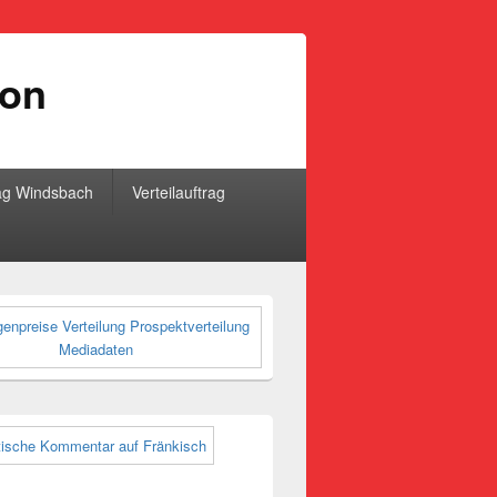
ion
ag Windsbach
Verteilauftrag
-
ch