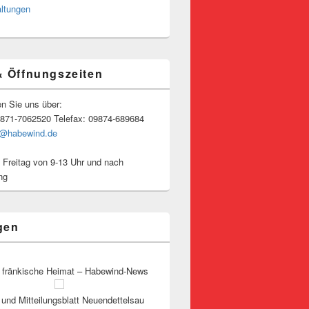
altungen
& Öffnungszeiten
en Sie uns über:
9871-7062520 Telefax: 09874-689684
o@habewind.de
 Freitag von 9-13 Uhr und nach
ng
gen
 fränkische Heimat – Habewind-News
und Mitteilungsblatt Neuendettelsau