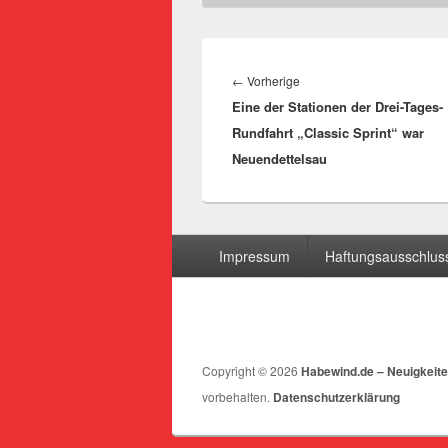
Beitragsnavigation
Vorheriger
←
Vorherige
Eine der Stationen der Drei-Tages-
Beitrag:
Rundfahrt „Classic Sprint“ war
Neuendettelsau
Seitenfuß-
Impressum
Haftungsausschluss
Menü
Copyright © 2026
Habewind.de – Neuigkeite
vorbehalten.
Datenschutzerklärung