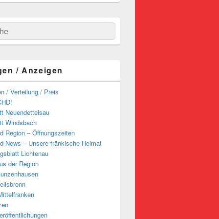
hen
gen / Anzeigen
n / Verteilung / Preis
CHD!
tt Neuendettelsau
tt Windsbach
d Region – Öffnungszeiten
d-News – Unsere fränkische Heimat
ngsblatt Lichtenau
us der Region
Gunzenhausen
eilsbronn
ittelfranken
zen
röffentlichungen