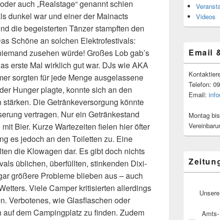
oder auch „Realstage“ genannt schien
Veranst
 als dunkel war und einer der Mainacts
Videos
l und die begeisterten Tänzer stampften den
as Schöne an solchen Elektrofestivals:
Email 
b niemand zusehen würde! Großes Lob gab’s
das erste Mal wirklich gut war. DJs wie AKA
Kontaktier
er sorgten für jede Menge ausgelassene
Telefon: 0
er Hunger plagte, konnte sich an den
Email:
inf
stärken. Die Getränkeversorgung könnte
serung vertragen. Nur ein Getränkestand
Montag bis
Vereinbaru
it Bier. Kurze Wartezeiten fielen hier öfter
ng es jedoch an den Toiletten zu. Eine
en die Klowagen dar. Es gibt doch nichts
Zeitun
als üblichen, überfüllten, stinkenden Dixi-
ar größere Probleme blieben aus – auch
tters. Viele Camper kritisierten allerdings
Unsere
n. Verbotenes, wie Glasflaschen oder
ch auf dem Campingplatz zu finden. Zudem
Amts- 