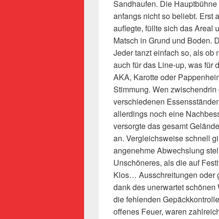
Sandhaufen. Die Hauptbühne 
anfangs nicht so beliebt. Erst
auflegte, füllte sich das Area
Matsch in Grund und Boden. D
Jeder tanzt einfach so, als o
auch für das Line-up, was für 
AKA, Karotte oder Pappenheim
Stimmung. Wen zwischendrin d
verschiedenen Essensständen 
allerdings noch eine Nachbes
versorgte das gesamt Gelände m
an. Vergleichsweise schnell gi
angenehme Abwechslung stellt
Unschöneres, als die auf Festiv
Klos… Ausschreitungen oder g
dank des unerwartet schönen We
die fehlenden Gepäckkontrolle
offenes Feuer, waren zahlrei