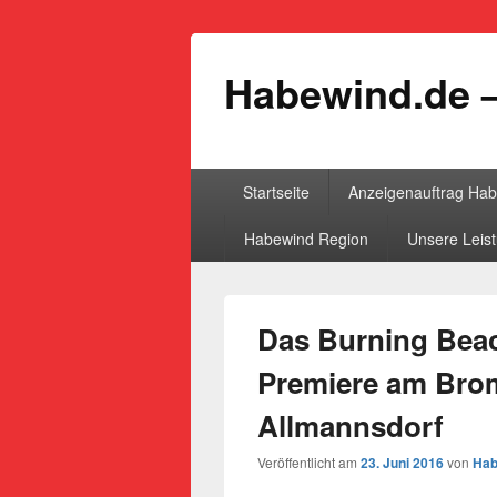
Habewind.de –
Primäres
Startseite
Anzeigenauftrag Ha
Menü
Habewind Region
Unsere Leis
Das Burning Beach
Premiere am Bro
Allmannsdorf
Veröffentlicht am
23. Juni 2016
von
Hab