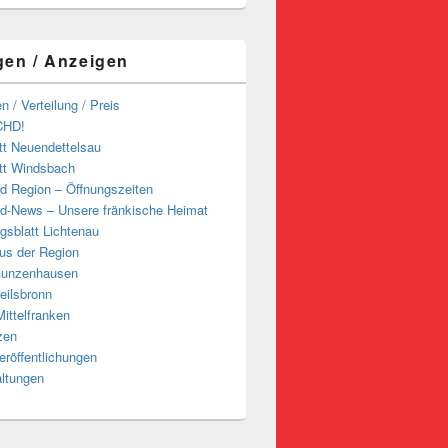
gen / Anzeigen
n / Verteilung / Preis
CHD!
tt Neuendettelsau
tt Windsbach
d Region – Öffnungszeiten
d-News – Unsere fränkische Heimat
ngsblatt Lichtenau
us der Region
Gunzenhausen
eilsbronn
ittelfranken
zen
röffentlichungen
altungen