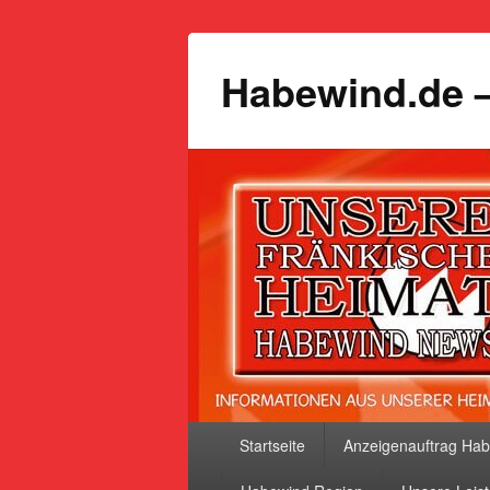
Habewind.de –
Primäres
Startseite
Anzeigenauftrag Ha
Menü