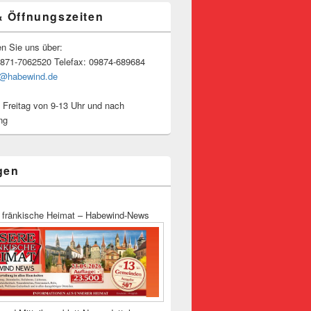
& Öffnungszeiten
en Sie uns über:
9871-7062520 Telefax: 09874-689684
o@habewind.de
 Freitag von 9-13 Uhr und nach
ng
gen
 fränkische Heimat – Habewind-News