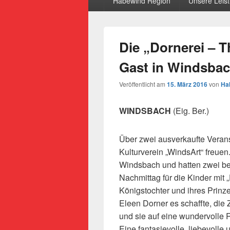
Habewind Region
Unsere Leis
Die „Dornerei – 
Gast in Windsba
Veröffentlicht am
15. März 2016
von
Ha
WINDSBACH
(Eig. Ber.)
Über zwei ausverkaufte Veran
Kulturverein „WindsArt“ freue
Windsbach und hatten zwei be
Nachmittag für die Kinder mit
Königstochter und ihres Prinzen
Eleen Dorner es schaffte, die 
und sie auf eine wundervolle
Eine fantasievolle, liebevolle