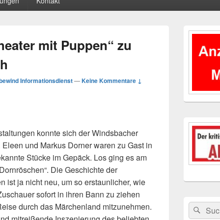
tungen
Kontakt
Primärer
Seitenleisten
Theater mit Puppen“ zu
Widgetberei
ch
bewind Informationsdienst
—
Keine Kommentare ↓
staltungen konnte sich der Windsbacher
n. Eleen und Markus Dorner waren zu Gast in
kannte Stücke im Gepäck. Los ging es am
 „Dornröschen“. Die Geschichte der
 ist ja nicht
neu, um so erstaunlicher, wie
Zuschauer sofort in ihren Bann zu ziehen
 Reise durch das Märchenland mitzunehmen.
Suchen
Suc
nach:
 und mitreißende Inszenierung des beliebten