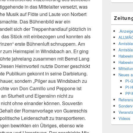
tiggehende in das Mittelalter versetzt, was
che Musik auf Flöte und Laute von Norbert
Zeitun
machte. Das Bühnenbild war ein
ndelt sich der Treppenhandlauf plötzlich in
.Anzeige
 das Stück mit einbezogen und konnten als
ALLMÄ
rinzen“ erste Bühnenluft schnuppern. Am
Amtsbla
Amtsbla
r zum Heimspiel in Windsbach an. Er ging
Habewin
führte jahrelang zusammen mit Bernd Lang
Habewin
Diesen Heimvorteil nutzte Dorner geschickt
Mitteilu
nte Publikum gekonnt in seine Darbietung.
Neues a
chauer, sondern „Pilger aus Windsbach zu
PI-
PI-H
hichte von Don Camillo und Peppone ist
PP-M
 an Sturheit und Eigensinn nicht zu
Referen
h nicht ohne einander können. Souverän
Sonderve
n Gehalt der Romanvorlage von Guareschis
Veranst
olitische Leidenschaft zu transportieren.
Videos
gen bewirkten ein Übriges, ebenso wie
stattung und Umsetzung. Der geschickte Mix