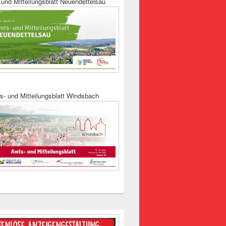
und Mitteilungsblatt Neuendettelsau
s- und Mitteilungsblatt Windsbach