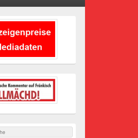
-
ch
hen