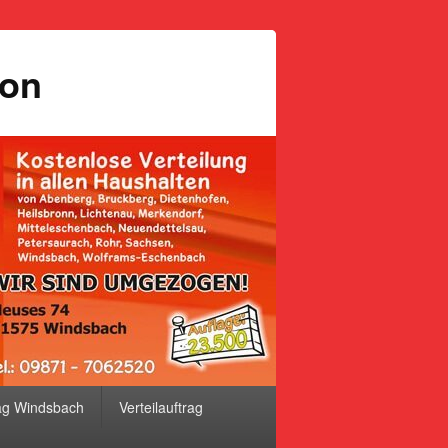
ion
ag Windsbach
Verteilauftrag