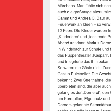
Märchens. Man fühlte sich rich
auch die großartige altertümli
Gamm und Andrea C. Baur aus
Feuerwerk an Ideen – so verwa
12 Feen. Die Kinder wurden in
„Kinderfeen“ und „fechtende P
Abend trat dann Markus Dorne
in Windsbach zur Schule und 
das Puppentheater „Kaspari“. 
und integrierte das ihm bekan
So waren die Gäste nicht Zus
Gast in Pulcinella“. Die Gesc
bekannt. Zwei Streithähne, die
überbieten sind, die aber auc
gelang es der „Dornerei“, de
um Korruption, Eigennutz und p
Dorners gekonnte Stimmfärbun
zahlreiche tolle Ideen in Aus