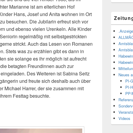
chter Marianne ist am elterlichen Hof
 Kinder Hans, Josef und Anita wohnen im Ort
Zeitun
u besuchen. Die Jubilarin erfreut sich vor
ern und ebenso vielen Urenkeln. Alle Kinder
.Anzeige
 Seniorin regelmäßig mit selbstgestrickten
ALLMÄ
 gerne strickt. Auch das Lesen von Romanen
Amtsbla
Amtsbla
en. Stets was zu erzählen gibt es dann in
Habewin
n sie solange es ihr möglich ist aufrecht
Habewin
n die betagten Freundinnen auch zur
Mitteilu
 eingeladen. Des Weiteren ist Sabina Seitz
Neues a
hgängerin und freute sich deshalb auch über
PI-
PI-H
r Michael Harrer, der sie zusammen mit
PP-M
ihrem Festtag besuchte.
Referen
Sonderve
Veranst
Videos