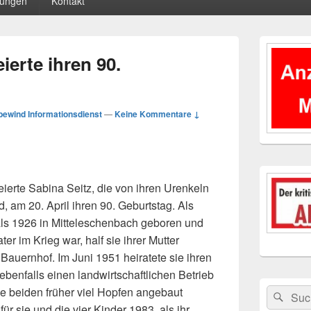
tungen
Kontakt
Primärer
Seitenleisten
ierte ihren 90.
Widgetberei
ewind Informationsdienst
—
Keine Kommentare ↓
feierte Sabina Seitz, die von ihren Urenkeln
 am 20. April ihren 90. Geburtstag. Als
ls 1926 in Mitteleschenbach geboren und
ter im Krieg war, half sie ihrer Mutter
n
Bauernhof. Im Juni 1951 heiratete sie ihren
ebenfalls einen landwirtschaftlichen Betrieb
ie beiden früher viel Hopfen angebaut
Suchen
Suc
nach:
ür sie und die vier Kinder 1983, als ihr