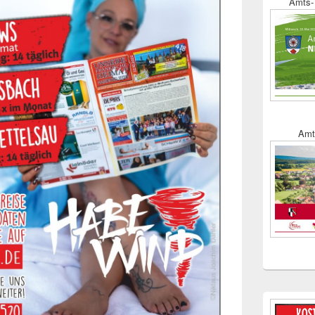
Amts- 
Amt