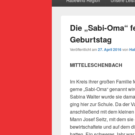
Habewind Region
Unsere Leis
Die „Sabi-Oma“ fe
Geburtstag
Veröffentlicht am
27. April 2016
von
Hab
MITTELESCHENBACH
Im Kreis ihrer großen Familie 
gerne „Sabi-Oma“ genannt wird,
Sabina Walter wurde sie dama
ging hier zur Schule. Da der Va
anschließend mit dem kleine
Mann Josef Seitz, mit dem sie 
bewirtschaftete und auf dem d
hatten. Ein schweres Jahr war f