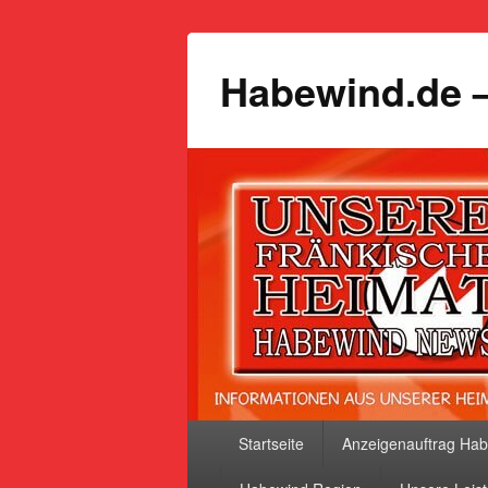
Habewind.de –
Primäres
Startseite
Anzeigenauftrag Ha
Menü