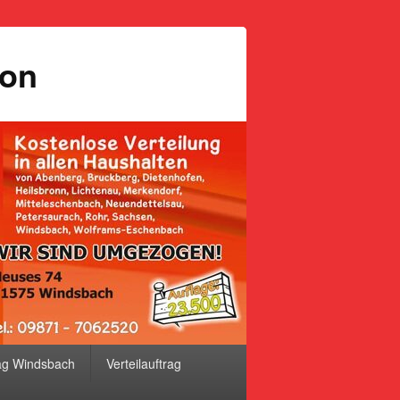
ion
ag Windsbach
Verteilauftrag