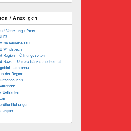
gen / Anzeigen
n / Verteilung / Preis
CHD!
tt Neuendettelsau
tt Windsbach
d Region – Öffnungszeiten
d-News – Unsere fränkische Heimat
ngsblatt Lichtenau
us der Region
Gunzenhausen
eilsbronn
ittelfranken
zen
röffentlichungen
altungen