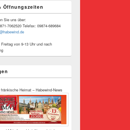
& Öffnungszeiten
en Sie uns über:
9871-7062520 Telefax: 09874-689684
o@habewind.de
 Freitag von 9-13 Uhr und nach
ng
gen
 fränkische Heimat – Habewind-News