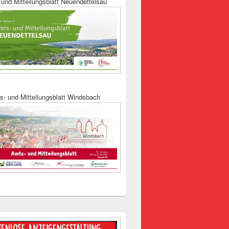
und Mitteilungsblatt Neuendettelsau
s- und Mitteilungsblatt Windsbach