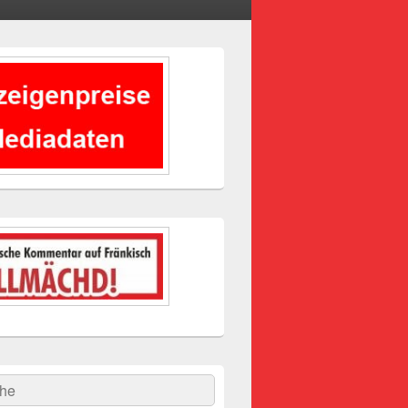
-
ch
hen