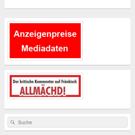
Primärer
Seitenleisten-
Widgetbereich
Suchen
Suchen
nach: