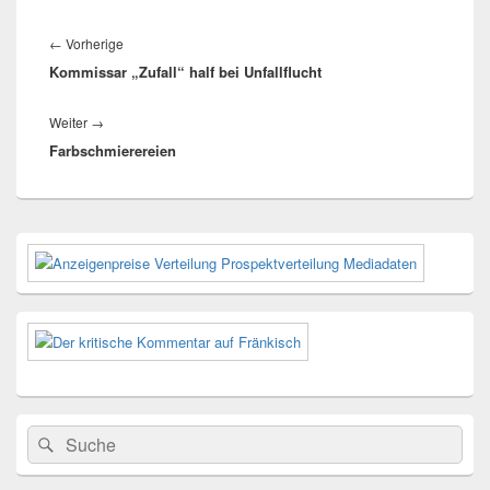
Beitragsnavigation
Vorheriger
←
Vorherige
Kommissar „Zufall“ half bei Unfallflucht
Beitrag:
Nächster
Weiter
→
Farbschmierereien
Beitrag:
Primärer
Seitenleisten-
Widgetbereich
Suchen
Suchen
nach: