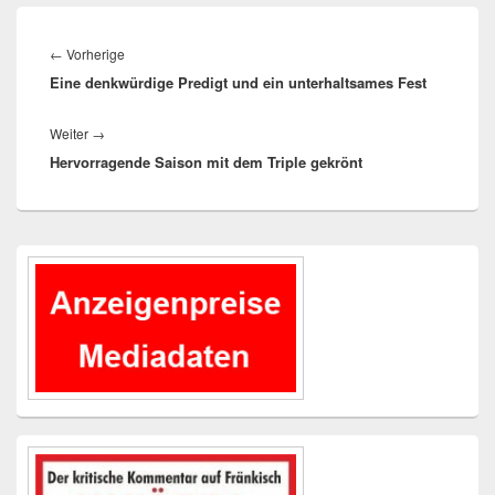
Beitragsnavigation
Vorheriger
←
Vorherige
Eine denkwürdige Predigt und ein unterhaltsames Fest
Beitrag:
Nächster
Weiter
→
Hervorragende Saison mit dem Triple gekrönt
Beitrag:
Primärer
Seitenleisten-
Widgetbereich