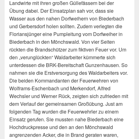
Landwirte mit ihren großen Güllefässern bei der
Übung dabei. Der Einsatzplan sah vor, dass sie
Wasser aus den nahen Dorfweihern von Biederbach
und Gerbersdorf holen sollten. Zudem verlegten die
Floriansjünger eine Pumpleitung vom Dorfweiher in
Biederbach in den Mönchswald. Von vier Seiten
rückten die Brandschützer zum fiktiven Feuer vor. Um
den „verunglückten“ Waldarbeiter kümmerte sich
unterdessen die BRK-Bereitschaft Gunzenhausen. So
nahmen sie die Erstversorgung des Waldarbeiters vor.
Die beiden Kommandanten der Feuerwehren von
Wolframs-Eschenbach und Merkendorf, Alfred
Wechsler und Werner Rück, zeigten sich zufrieden mit
dem Verlauf der gemeinsamen Großübung. Just am
folgenden Tag wurden die Feuerwehrler zu einem
Einsatz gerufen. Sie mussten nahe Biederbach eine
Hochdruckpresse und den an den Mönchswald
angrenzenden Acker, die in Brand geraten waren,