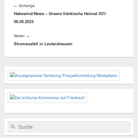
Vorheriger
←
Vorherige
Habewind-News – Unsere fränkische Heimat 431/
Beitrag:
06.05.2023
Nächster
Weiter
→
Stromausfall in Leutershausen
Beitrag:
Primärer
Seitenleisten-
Widgetbereich
Suchen
Suchen
nach: