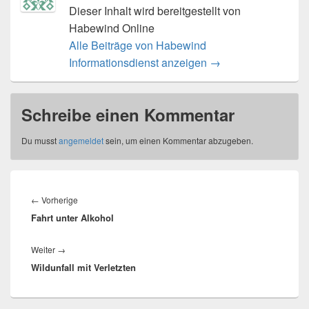
Dieser Inhalt wird bereitgestellt von
Habewind Online
Alle Beiträge von Habewind
Informationsdienst anzeigen
→
Schreibe einen Kommentar
Du musst
angemeldet
sein, um einen Kommentar abzugeben.
Beitragsnavigation
Vorheriger
←
Vorherige
Fahrt unter Alkohol
Beitrag:
Nächster
Weiter
→
Wildunfall mit Verletzten
Beitrag: