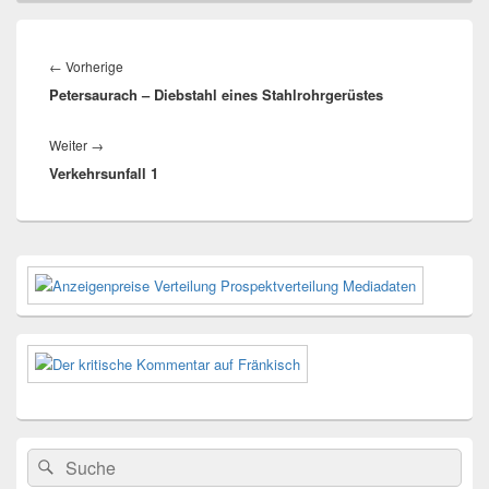
Beitragsnavigation
Vorheriger
←
Vorherige
Petersaurach – Diebstahl eines Stahlrohrgerüstes
Beitrag:
Nächster
Weiter
→
Verkehrsunfall 1
Beitrag:
Primärer
Seitenleisten-
Widgetbereich
Suchen
Suchen
nach: