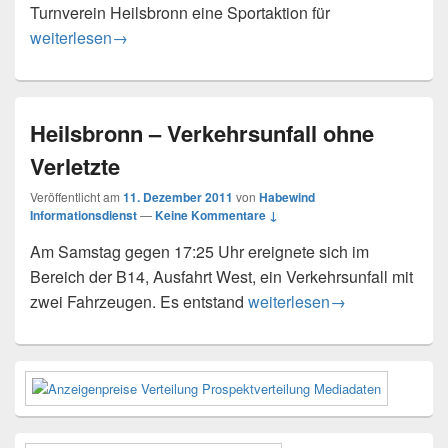
Turnverein Heilsbronn eine Sportaktion für
Familiensport beim Turnverein Heilsbronn
weiterlesen
→
Heilsbronn – Verkehrsunfall ohne
Verletzte
Veröffentlicht am
11. Dezember 2011
von
Habewind
Informationsdienst
—
Keine Kommentare ↓
Am Samstag gegen 17:25 Uhr ereignete sich im
Bereich der B14, Ausfahrt West, ein Verkehrsunfall mit
Heilsbronn – Verkehrsunfall
zwei Fahrzeugen. Es entstand
weiterlesen
→
Primärer
Seitenleisten-
Widgetbereich