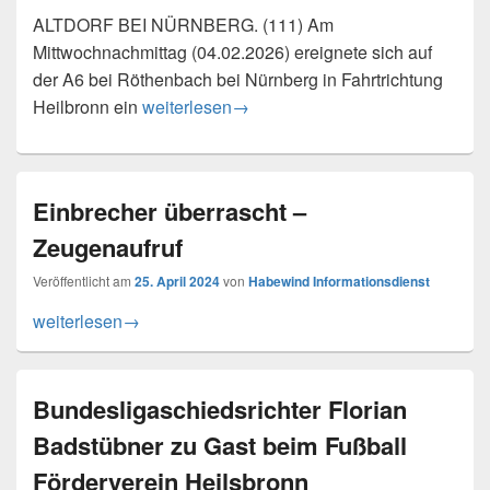
ALTDORF BEI NÜRNBERG. (111) Am
Mittwochnachmittag (04.02.2026) ereignete sich auf
der A6 bei Röthenbach bei Nürnberg in Fahrtrichtung
Verkehrsunfall auf der A6 – Eine Person verle
Heilbronn ein
weiterlesen
→
Einbrecher überrascht –
Zeugenaufruf
Veröffentlicht am
25. April 2024
von
Habewind Informationsdienst
Einbrecher überrascht – Zeugenaufruf
weiterlesen
→
Bundesligaschiedsrichter Florian
Badstübner zu Gast beim Fußball
Förderverein Heilsbronn