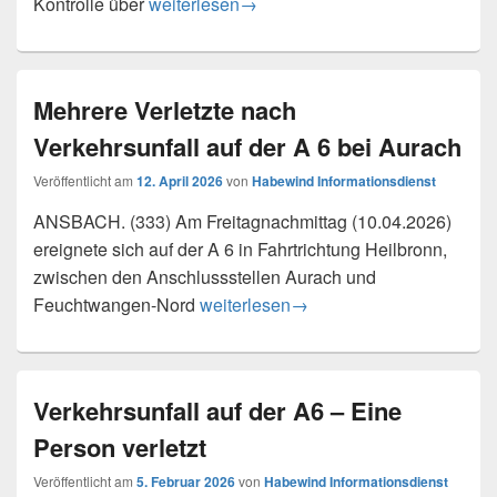
Sattelzug kommt von Fahrbahn ab und kippt u
Kontrolle über
weiterlesen
→
Mehrere Verletzte nach
Verkehrsunfall auf der A 6 bei Aurach
Veröffentlicht am
12. April 2026
von
Habewind Informationsdienst
ANSBACH. (333) Am Freitagnachmittag (10.04.2026)
ereignete sich auf der A 6 in Fahrtrichtung Heilbronn,
zwischen den Anschlussstellen Aurach und
Mehrere Verletzte nach Verkehrsunfall
Feuchtwangen-Nord
weiterlesen
→
Verkehrsunfall auf der A6 – Eine
Person verletzt
Veröffentlicht am
5. Februar 2026
von
Habewind Informationsdienst