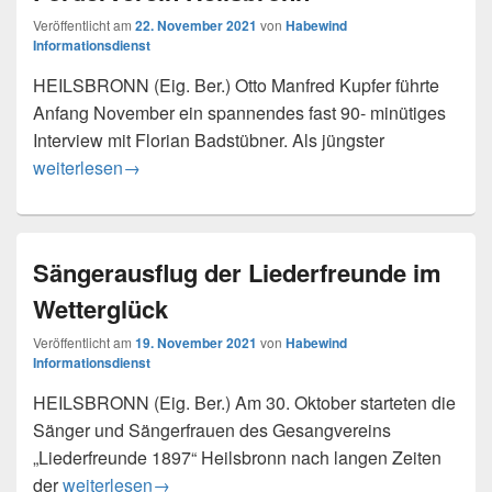
Veröffentlicht am
22. November 2021
von
Habewind
Informationsdienst
HEILSBRONN (Eig. Ber.) Otto Manfred Kupfer führte
Anfang November ein spannendes fast 90- minütiges
Interview mit Florian Badstübner. Als jüngster
Bundesligaschiedsrichter Florian Badstübner zu Gast beim
weiterlesen
→
Sängerausflug der Liederfreunde im
Wetterglück
Veröffentlicht am
19. November 2021
von
Habewind
Informationsdienst
HEILSBRONN (Eig. Ber.) Am 30. Oktober starteten die
Sänger und Sängerfrauen des Gesangvereins
„Liederfreunde 1897“ Heilsbronn nach langen Zeiten
Sängerausflug der Liederfreunde im Wetterglück
der
weiterlesen
→