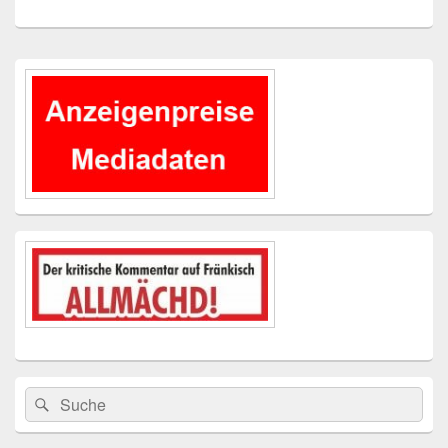
Primärer
Seitenleisten-
Widgetbereich
Suchen
Suchen
nach: