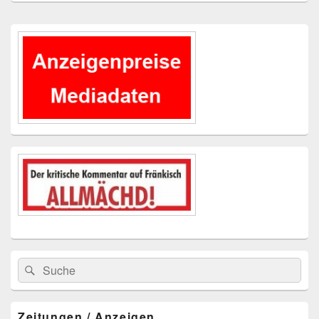
Primärer
Seitenleisten-
Widgetbereich
Suchen
Suchen
nach:
Zeitungen / Anzeigen