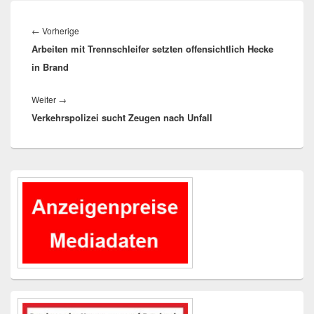
Beitragsnavigation
Vorheriger
←
Vorherige
Arbeiten mit Trennschleifer setzten offensichtlich Hecke
Beitrag:
in Brand
Nächster
Weiter
→
Verkehrspolizei sucht Zeugen nach Unfall
Beitrag:
Primärer
Seitenleisten-
Widgetbereich