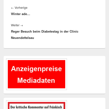
Beitragsnavigation
Vorheriger
←
Vorherige
Winter ade…
Beitrag:
Nächster
Weiter
→
Reger Besuch beim Diabetestag in der Clinic
Beitrag:
Neuendettelsau
Primärer
Seitenleisten-
Widgetbereich