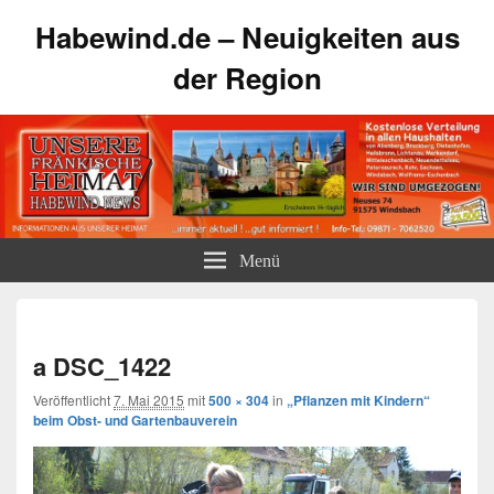
Habewind.de – Neuigkeiten aus
der Region
Menü
Bilde
Navi
a DSC_1422
Veröffentlicht
7. Mai 2015
mit
500 × 304
in
„Pflanzen mit Kindern“
beim Obst- und Gartenbauverein