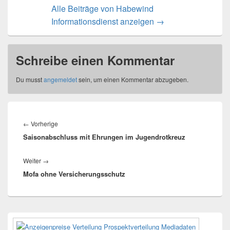
Alle Beiträge von Habewind
Informationsdienst anzeigen
→
Schreibe einen Kommentar
Du musst
angemeldet
sein, um einen Kommentar abzugeben.
Beitragsnavigation
Vorheriger
←
Vorherige
Saisonabschluss mit Ehrungen im Jugendrotkreuz
Beitrag:
Nächster
Weiter
→
Mofa ohne Versicherungsschutz
Beitrag:
Primärer
Seitenleisten-