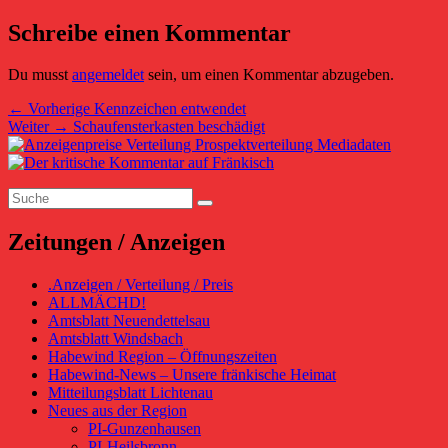
Schreibe einen Kommentar
Du musst
angemeldet
sein, um einen Kommentar abzugeben.
Beitragsnavigation
Vorheriger
←
Vorherige
Kennzeichen entwendet
Nächster
Beitrag:
Weiter
→
Schaufensterkasten beschädigt
Primärer
Beitrag:
Seitenleisten-
Suchen
Widgetbereich
Suchen
nach:
Zeitungen / Anzeigen
.Anzeigen / Verteilung / Preis
ALLMÄCHD!
Amtsblatt Neuendettelsau
Amtsblatt Windsbach
Habewind Region – Öffnungszeiten
Habewind-News – Unsere fränkische Heimat
Mitteilungsblatt Lichtenau
Neues aus der Region
PI-Gunzenhausen
PI-Heilsbronn