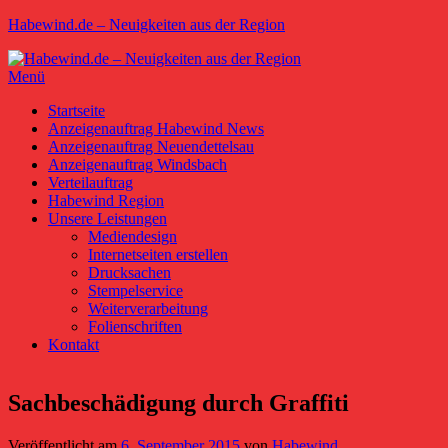
Zum
Habewind.de – Neuigkeiten aus der Region
Inhalt
springen
Menü
Primäres
Startseite
Anzeigenauftrag Habewind News
Menü
Anzeigenauftrag Neuendettelsau
Anzeigenauftrag Windsbach
Verteilauftrag
Habewind Region
Unsere Leistungen
Mediendesign
Internetseiten erstellen
Drucksachen
Stempelservice
Weiterverarbeitung
Folienschriften
Kontakt
Sachbeschädigung durch Graffiti
Veröffentlicht am
6. September 2015
von
Habewind