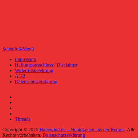
Seitenfuß-Menü
Seitenfuß-
Impressum
Haftungsausschluss / Disclaimer
Menü
Widerrufsbelehrung
AGB
Datenschutzerklärung
Facebook
YouTube
RSS-
Feed
Instagram
Threads
Copyright © 2026
Habewind.de – Neuigkeiten aus der Region
. Alle
Rechte vorbehalten.
Datenschutzerklärung