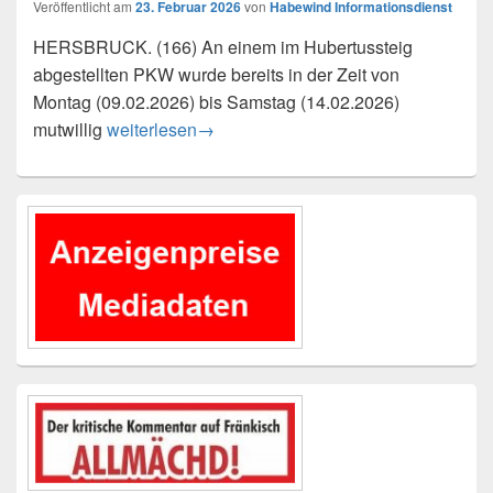
Veröffentlicht am
23. Februar 2026
von
Habewind Informationsdienst
HERSBRUCK. (166) An einem im Hubertussteig
abgestellten PKW wurde bereits in der Zeit von
Montag (09.02.2026) bis Samstag (14.02.2026)
An Bremsanlage manipuliert – Zeugenaufruf
mutwillig
weiterlesen
→
Primärer
Seitenleisten-
Widgetbereich