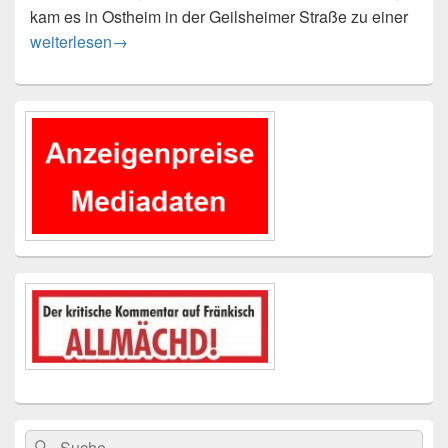
kam es in Ostheim in der Geilsheimer Straße zu einer
Sachbeschädigung:
weiterlesen
→
Primärer
Seitenleisten-
Widgetbereich
Suchen
Suchen