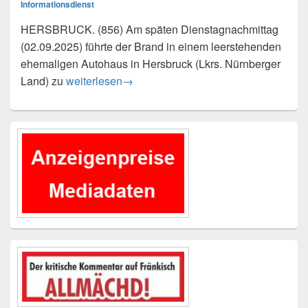
Informationsdienst
HERSBRUCK. (856) Am späten Dienstagnachmittag
(02.09.2025) führte der Brand in einem leerstehenden
ehemaligen Autohaus in Hersbruck (Lkrs. Nürnberger
Brand in einem ehemaligen Autohaus – Zeugen g
Land) zu
weiterlesen
→
Primärer
Seitenleisten-
Widgetbereich