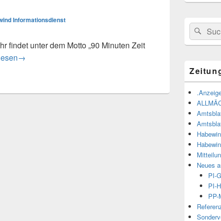
ind Informationsdienst
Suchen
Suc
nach:
hr findet unter dem Motto „90 Minuten Zeit
/Kind Yoga auf Burg Abenberg am 27. Juli
lesen
→
Zeitun
.Anzeige
ALLMÄ
Amtsbla
Amtsbla
Habewin
Habewin
Mitteilu
Neues a
PI-
PI-H
PP-M
Referen
Sonderve