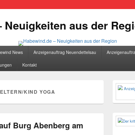
 Neuigkeiten aus der Reg
bewind News
Anzeigenauftrag Neuendettelsau
Anzeigenauftr
tungen
Kontakt
Primärer
Seitenleisten
ELTERN/KIND YOGA
Widgetberei
 auf Burg Abenberg am