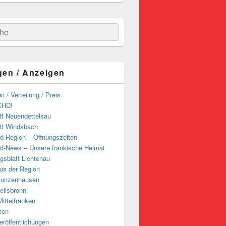
hen
gen / Anzeigen
n / Verteilung / Preis
CHD!
tt Neuendettelsau
tt Windsbach
d Region – Öffnungszeiten
d-News – Unsere fränkische Heimat
ngsblatt Lichtenau
us der Region
Gunzenhausen
eilsbronn
ittelfranken
zen
röffentlichungen