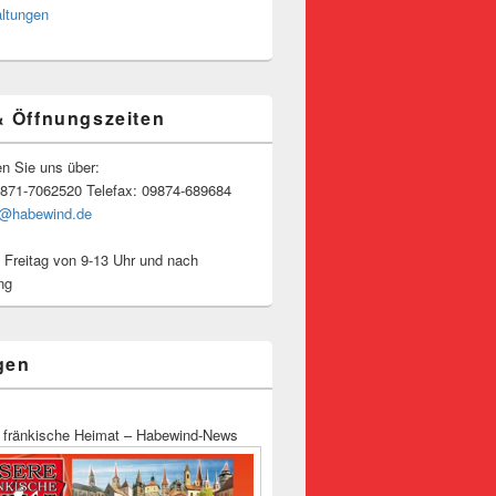
altungen
& Öffnungszeiten
en Sie uns über:
9871-7062520 Telefax: 09874-689684
o@habewind.de
 Freitag von 9-13 Uhr und nach
ng
gen
 fränkische Heimat – Habewind-News