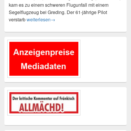
kam es zu einem schweren Flugunfall mit einem
Segelflugzeug bei Greding. Der 61-jährige Pilot
Tödlicher Flugunfall bei Greding
verstarb
weiterlesen
→
Primärer
Seitenleisten-
Widgetbereich