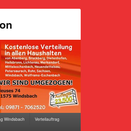
ion
ag Windsbach
Verteilauftrag