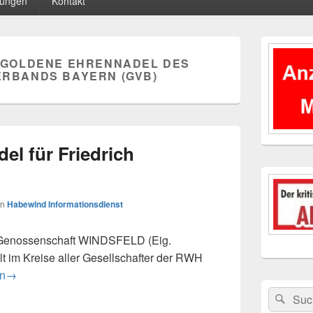
tungen
Kontakt
Primärer
Seitenleisten
GOLDENE EHRENNADEL DES
Widgetberei
RBANDS BAYERN (GVB)
el für Friedrich
on
Habewind Informationsdienst
 Genossenschaft WINDSFELD (Eig.
lt im Kreise aller Gesellschafter der RWH
hrennadel für Friedrich Siemandel
en
→
Suchen
Suc
nach: