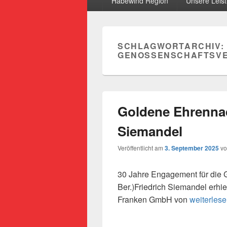
Habewind Region
Unsere Leis
SCHLAGWORTARCHIV:
GENOSSENSCHAFTSVE
Goldene Ehrennad
Siemandel
Veröffentlicht am
3. September 2025
v
30 Jahre Engagement für die
Ber.)Friedrich Siemandel erhie
Goldene E
Franken GmbH von
weiterles