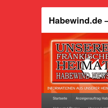
Habewind.de –
Primäres
Startseite
Anzeigenauftrag Ha
Menü