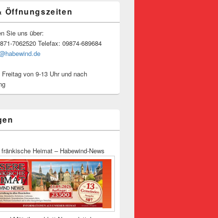
& Öffnungszeiten
en Sie uns über:
9871-7062520 Telefax: 09874-689684
o@habewind.de
 Freitag von 9-13 Uhr und nach
ng
gen
 fränkische Heimat – Habewind-News