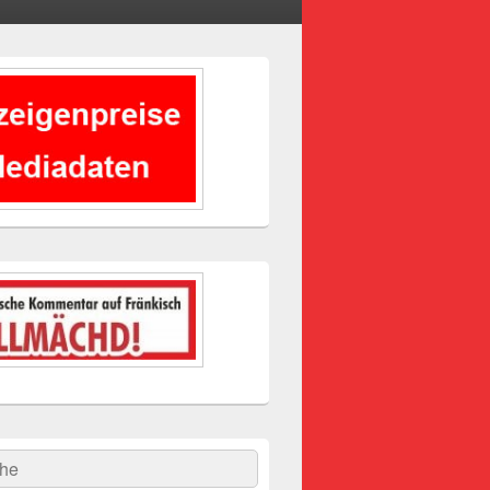
-
ch
hen