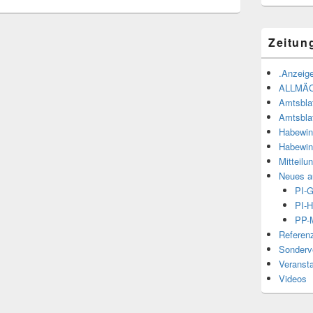
Zeitun
.Anzeige
ALLMÄ
Amtsbla
Amtsbla
Habewin
Habewin
Mitteilu
Neues a
PI-
PI-H
PP-M
Referen
Sonderve
Veranst
Videos