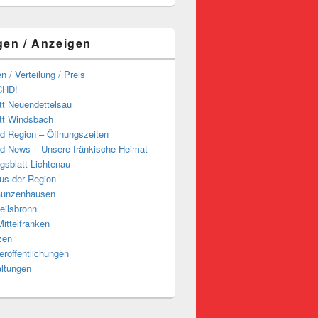
gen / Anzeigen
n / Verteilung / Preis
CHD!
tt Neuendettelsau
tt Windsbach
d Region – Öffnungszeiten
d-News – Unsere fränkische Heimat
ngsblatt Lichtenau
us der Region
Gunzenhausen
eilsbronn
ittelfranken
zen
röffentlichungen
altungen