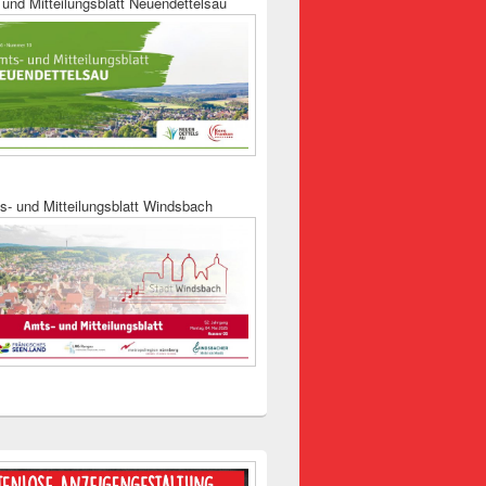
und Mitteilungsblatt Neuendettelsau
s- und Mitteilungsblatt Windsbach