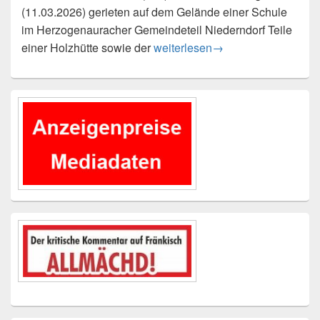
(11.03.2026) gerieten auf dem Gelände einer Schule
im Herzogenauracher Gemeindeteil Niederndorf Teile
Brand an Schule in Herzogenau
einer Holzhütte sowie der
weiterlesen
→
Primärer
Seitenleisten-
Widgetbereich