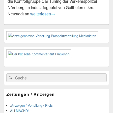
die Kontrollgruppe Car Tuning der Verkehrspolizei
Nürnberg im Industriegebiet von Gollhofen (Lkrs.
Tuningkontrollgruppe der Verkehrspolizei Nürn
Neustadt an
weiterlesen
→
Primärer
Seitenleisten-
Widgetbereich
Suchen
Suchen
nach:
Zeitungen / Anzeigen
.Anzeigen / Verteilung / Preis
ALLMÄCHD!