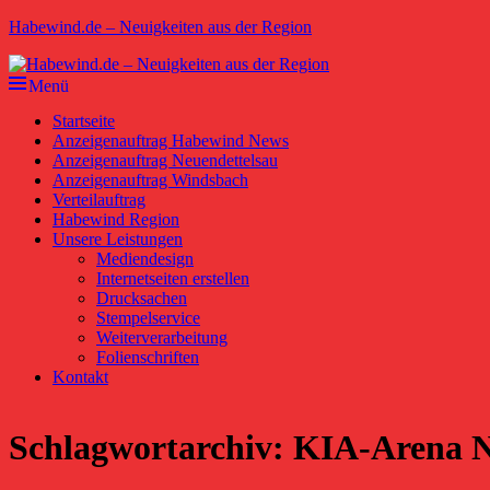
Zum
Habewind.de – Neuigkeiten aus der Region
Inhalt
springen
Menü
Primäres
Startseite
Anzeigenauftrag Habewind News
Menü
Anzeigenauftrag Neuendettelsau
Anzeigenauftrag Windsbach
Verteilauftrag
Habewind Region
Unsere Leistungen
Mediendesign
Internetseiten erstellen
Drucksachen
Stempelservice
Weiterverarbeitung
Folienschriften
Kontakt
Schlagwortarchiv:
KIA-Arena 