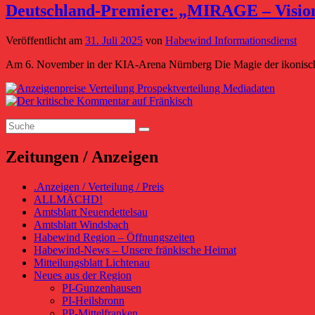
Deutschland-Premiere: „MIRAGE – Vision
Veröffentlicht am
31. Juli 2025
von
Habewind Informationsdienst
Am 6. November in der KIA-Arena Nürnberg Die Magie der ikonisch
Primärer
Seitenleisten-
Suchen
Widgetbereich
Suchen
nach:
Zeitungen / Anzeigen
.Anzeigen / Verteilung / Preis
ALLMÄCHD!
Amtsblatt Neuendettelsau
Amtsblatt Windsbach
Habewind Region – Öffnungszeiten
Habewind-News – Unsere fränkische Heimat
Mitteilungsblatt Lichtenau
Neues aus der Region
PI-Gunzenhausen
PI-Heilsbronn
PP-Mittelfranken