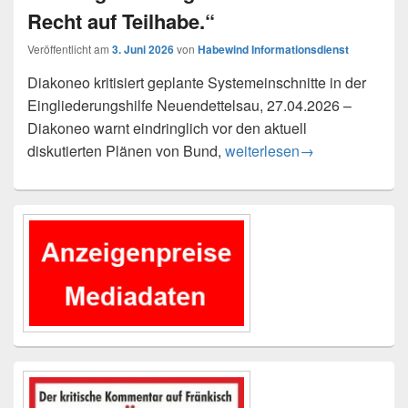
Recht auf Teilhabe.“
Veröffentlicht am
3. Juni 2026
von
Habewind Informationsdienst
Diakoneo kritisiert geplante Systemeinschnitte in der
Eingliederungshilfe Neuendettelsau, 27.04.2026 –
Diakoneo warnt eindringlich vor den aktuell
„Es geht hier nicht um abstr
diskutierten Plänen von Bund,
weiterlesen
→
Primärer
Seitenleisten-
Widgetbereich