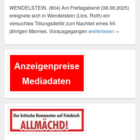
WENDELSTEIN. (804) Am Freitagabend (08.08.2025)
ereignete sich in Wendelstein (Lkrs. Roth) ein
versuchtes Tötungsdelikt zum Nachteil eines 55-
Versuchtes Tötungsdeli
jährigen Mannes. Vorausgegangen
weiterlesen
→
Primärer
Seitenleisten-
Widgetbereich