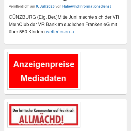
Veröffentlicht am
9. Juli 2025
von
Habewind Informationsdienst
GÜNZBURG (Eig. Ber.)Mitte Juni machte sich der VR
MeinClub der VR Bank im südlichen Franken eG mit
Großer Ausflug mit dem VR MeinClub de
über 550 Kindern
weiterlesen
→
Primärer
Seitenleisten-
Widgetbereich