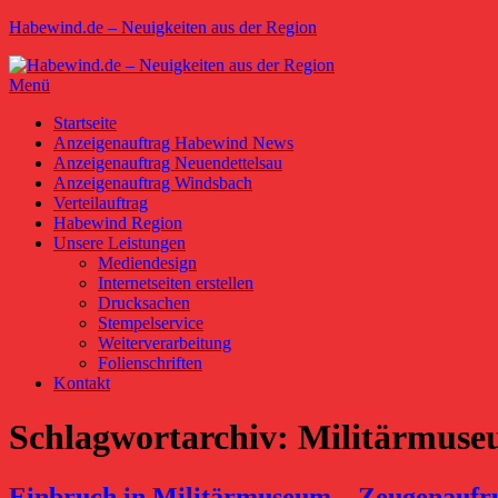
Zum
Habewind.de – Neuigkeiten aus der Region
Inhalt
springen
Menü
Primäres
Startseite
Anzeigenauftrag Habewind News
Menü
Anzeigenauftrag Neuendettelsau
Anzeigenauftrag Windsbach
Verteilauftrag
Habewind Region
Unsere Leistungen
Mediendesign
Internetseiten erstellen
Drucksachen
Stempelservice
Weiterverarbeitung
Folienschriften
Kontakt
Schlagwortarchiv:
Militärmus
Einbruch in Militärmuseum – Zeugenaufr