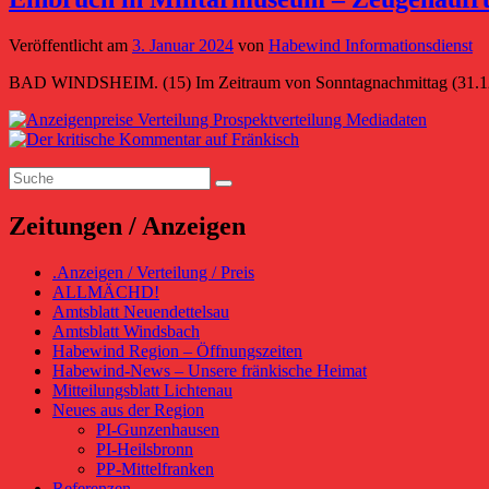
Veröffentlicht am
3. Januar 2024
von
Habewind Informationsdienst
BAD WINDSHEIM. (15) Im Zeitraum von Sonntagnachmittag (31.12.2
Primärer
Seitenleisten-
Suchen
Widgetbereich
Suchen
nach:
Zeitungen / Anzeigen
.Anzeigen / Verteilung / Preis
ALLMÄCHD!
Amtsblatt Neuendettelsau
Amtsblatt Windsbach
Habewind Region – Öffnungszeiten
Habewind-News – Unsere fränkische Heimat
Mitteilungsblatt Lichtenau
Neues aus der Region
PI-Gunzenhausen
PI-Heilsbronn
PP-Mittelfranken
Referenzen