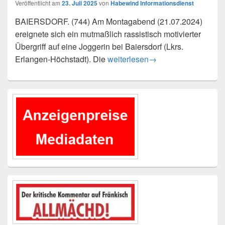
Veröffentlicht am
23. Juli 2025
von
Habewind Informationsdienst
BAIERSDORF. (744) Am Montagabend (21.07.2024)
ereignete sich ein mutmaßlich rassistisch motivierter
Übergriff auf eine Joggerin bei Baiersdorf (Lkrs.
Joggerin rassistisch beleidigt – 
Erlangen-Höchstadt). Die
weiterlesen
→
Primärer
Seitenleisten-
Widgetbereich