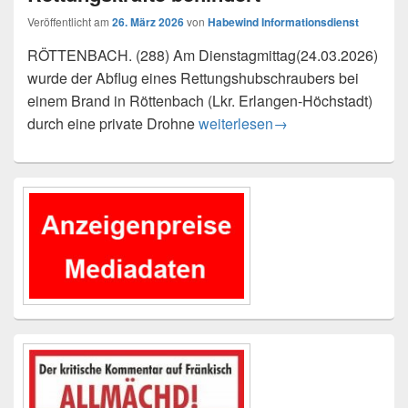
Veröffentlicht am
26. März 2026
von
Habewind Informationsdienst
RÖTTENBACH. (288) Am Dienstagmittag(24.03.2026)
wurde der Abflug eines Rettungshubschraubers bei
einem Brand in Röttenbach (Lkr. Erlangen-Höchstadt)
Drohne an Brandstelle gesichtet
durch eine private Drohne
weiterlesen
→
Primärer
Seitenleisten-
Widgetbereich