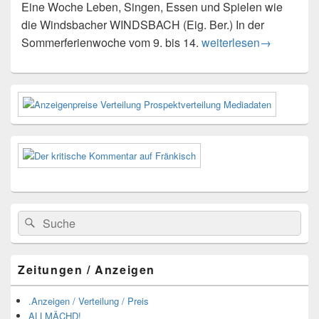
Eine Woche Leben, Singen, Essen und Spielen wie
die Windsbacher WINDSBACH (Eig. Ber.) In der
Windsbacher Sommer
Sommerferienwoche vom 9. bis 14.
weiterlesen
→
Primärer
Seitenleisten-
Widgetbereich
Suchen
Suchen
nach:
Zeitungen / Anzeigen
.Anzeigen / Verteilung / Preis
ALLMÄCHD!