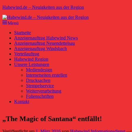
Zum
Habewind.de – Neuigkeiten aus der Region
Inhalt
springen
Menü
Primäres
Startseite
Anzeigenauftrag Habewind News
Menü
Anzeigenauftrag Neuendettelsau
Anzeigenauftrag Windsbach
Verteilauftrag
Habewind Region
Unsere Leistungen
Mediendesign
Internetseiten erstellen
Drucksachen
Stempelservice
Weiterverarbeitung
Folienschriften
Kontakt
„The Magic of Santana“ entfällt!
Veröffentlicht am
1. März 2016
von
Habewind Informationsdienst