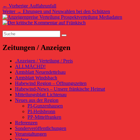
Beitragsnavigation
Vorheriger
←
Vorherige
Auffahrunfall
Nächster
Beitrag:
Weiter
→
Ehrungen und Neuwahlen bei den Schützen
Primärer
Beitrag:
Seitenleisten-
Suchen
Widgetbereich
Suchen
nach:
Zeitungen / Anzeigen
.Anzeigen / Verteilung / Preis
ALLMÄCHD!
Amtsblatt Neuendettelsau
Amtsblatt Windsbach
Habewind Region – Öffnungszeiten
Habewind-News – Unsere fränkische Heimat
Mitteilungsblatt Lichtenau
Neues aus der Region
PI-Gunzenhausen
PI-Heilsbronn
PP-Mittelfranken
Referenzen
Sonderveröffentlichungen
Veranstaltungen
Videos