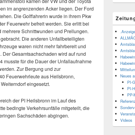
sammenstoß kamen der VW und der Toyota
ben im angrenzenden Acker liegen. Der Ford
stehen. Die Golffahrerin wurde in ihrem Pkw
Zeitun
r Feuerwehr befreit werden. Sie erlitt bei
nd mehrere Schnittwunden und Prellungen.
.Anzeige
ALLMÄ
gebracht. Die anderen Unfallbeteiligten
Amtsbla
Fahrzeuge waren nicht mehr fahrbereit und
Amtsbla
. Der Gesamtsachschaden wird auf rund
Habewin
4 musste für die Dauer der Unfallaufnahme
Habewin
 werden. Zur Bergung und zur
Mitteilu
Neues a
40 Feuerwehrleute aus Heilsbronn,
PI-
Weiterndorf eingesetzt.
PI-H
PP-M
eich der PI Heilsbronn im Lauf des
Referen
Sonderve
te bedingte Verkehrsunfälle mitgeteilt, die
Veranst
v geringen Sachschäden abgingen.
Videos