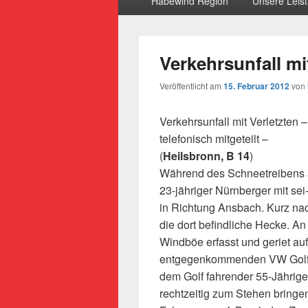
Habewind Region
Unsere Leis
Verkehrsunfall mi
Veröffentlicht am
15. Februar 2012
von
Verkehrsunfall mit Verletzten 
telefonisch mitgeteilt –
(
Heilsbronn, B 14
)
Während des Schneetreibens a
23-jähriger Nürnberger mit se
in Richtung Ansbach. Kurz nac
die dort befindliche Hecke. An
Windböe erfasst und geriet au
entgegenkommenden VW Golf e
dem Golf fahrender 55-Jährige
rechtzeitig zum Stehen bringen