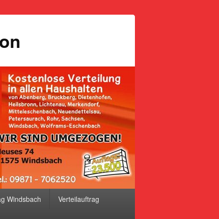
ion
ag Windsbach
Verteilauftrag