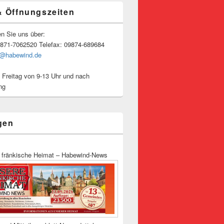
& Öffnungszeiten
en Sie uns über:
9871-7062520 Telefax: 09874-689684
o@habewind.de
 Freitag von 9-13 Uhr und nach
ng
gen
 fränkische Heimat – Habewind-News