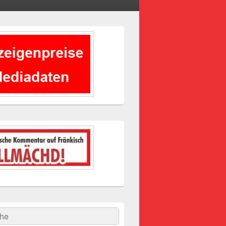
-
ch
hen