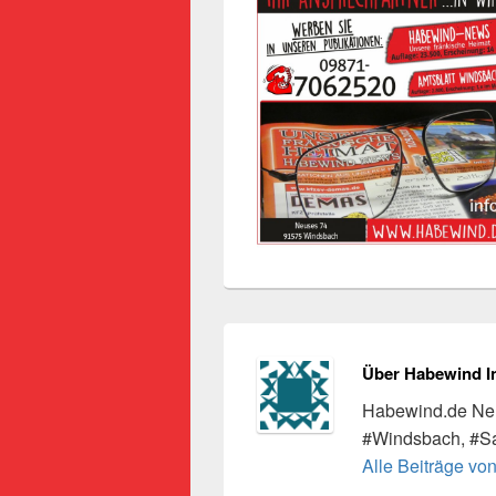
Über Habewind I
Habewind.de Neu
#Windsbach, #S
Alle Beiträge vo