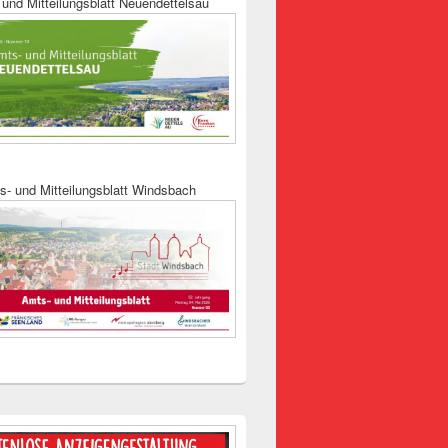
und Mitteilungsblatt Neuendettelsau
s- und Mitteilungsblatt Windsbach