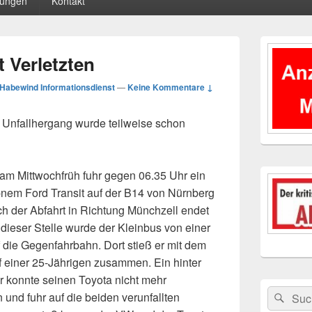
tungen
Kontakt
Primärer
Seitenleisten
t Verletzten
Widgetberei
Habewind Informationsdienst
—
Keine Kommentare ↓
– Unfallhergang wurde teilweise schon
m Mittwochfrüh fuhr gegen 06.35 Uhr ein
i-nem Ford Transit auf der B14 von Nürnberg
h der Abfahrt in Richtung Münchzell endet
 dieser Stelle wurde der Kleinbus von einer
f die Gegenfahrbahn. Dort stieß er mit dem
iner 25-Jährigen zusammen. Ein hinter
r konnte seinen Toyota nicht mehr
Suchen
Suc
 und fuhr auf die beiden verunfallten
nach: