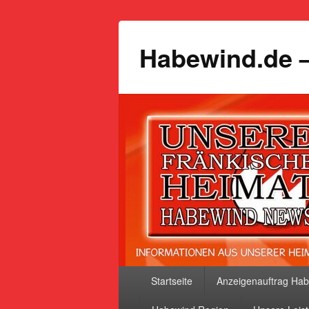
Habewind.de –
Primäres
Startseite
Anzeigenauftrag Ha
Menü