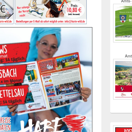
Amts- 
Amt