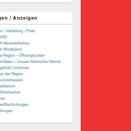
gen / Anzeigen
n / Verteilung / Preis
CHD!
tt Neuendettelsau
tt Windsbach
d Region – Öffnungszeiten
d-News – Unsere fränkische Heimat
ngsblatt Lichtenau
us der Region
Gunzenhausen
eilsbronn
ittelfranken
zen
röffentlichungen
altungen