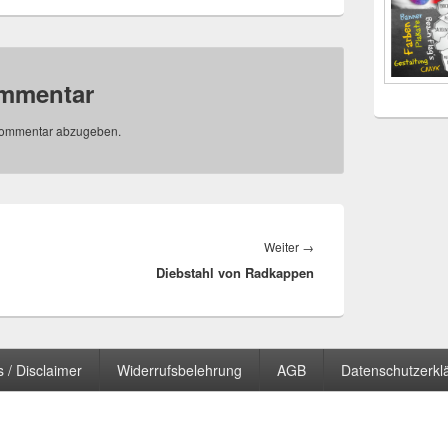
ommentar
Kommentar abzugeben.
Nächster
Weiter
→
Diebstahl von Radkappen
Beitrag:
 / Disclaimer
Widerrufsbelehrung
AGB
Datenschutzerkl