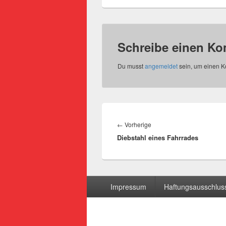
Schreibe einen K
Du musst
angemeldet
sein, um einen 
Beitragsnavigation
Vorheriger
←
Vorherige
Diebstahl eines Fahrrades
Beitrag:
Seitenfuß-
Impressum
Haftungsausschluss
Menü