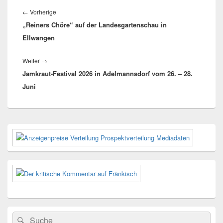
Beitragsnavigation
Vorheriger
←
Vorherige
„Reiners Chöre“ auf der Landesgartenschau in
Beitrag:
Ellwangen
Nächster
Weiter
→
Jamkraut-Festival 2026 in Adelmannsdorf vom 26. – 28.
Beitrag:
Juni
Primärer
Seitenleisten-
Widgetbereich
Suchen
Suchen