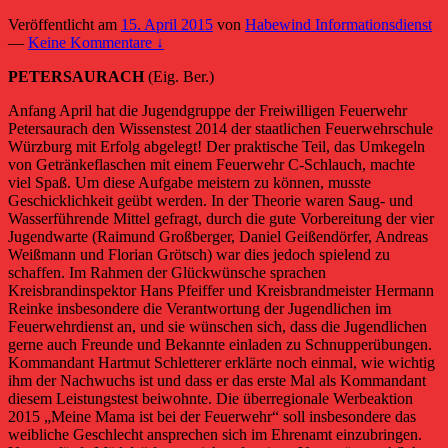
Veröffentlicht am
15. April 2015
von
Habewind Informationsdienst
—
Keine Kommentare ↓
PETERSAURACH
(Eig. Ber.)
Anfang April hat die Jugendgruppe der Freiwilligen Feuerwehr
Petersaurach den Wissenstest 2014 der staatlichen Feuerwehrschule
Würzburg mit Erfolg abgelegt! Der praktische Teil, das Umkegeln
von Getränkeflaschen mit einem Feuerwehr C-Schlauch,
machte
viel Spaß. Um diese Aufgabe meistern zu können, musste
Geschicklichkeit geübt werden. In der Theorie waren Saug- und
Wasserführende Mittel gefragt, durch die gute Vorbereitung der vier
Jugendwarte (Raimund Großberger, Daniel Geißendörfer, Andreas
Weißmann und Florian Grötsch) war dies jedoch spielend zu
schaffen. Im Rahmen der Glückwünsche sprachen
Kreisbrandinspektor Hans Pfeiffer und Kreisbrandmeister Hermann
Reinke insbesondere die Verantwortung der Jugendlichen im
Feuerwehrdienst an, und sie wünschen sich, dass die Jugendlichen
gerne auch Freunde und Bekannte einladen zu Schnupperübungen.
Kommandant Hartmut Schletterer erklärte noch einmal, wie wichtig
ihm der Nachwuchs ist und dass er das erste Mal als Kommandant
diesem Leistungstest beiwohnte. Die überregionale Werbeaktion
2015 „Meine Mama ist bei der Feuerwehr“ soll insbesondere das
weibliche Geschlecht ansprechen sich im Ehrenamt einzubringen.