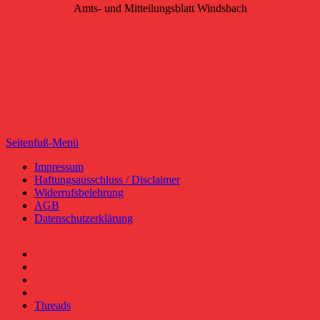
Amts- und Mitteilungsblatt Windsbach
Seitenfuß-Menü
Seitenfuß-
Impressum
Haftungsausschluss / Disclaimer
Menü
Widerrufsbelehrung
AGB
Datenschutzerklärung
Facebook
YouTube
RSS-
Feed
Instagram
Threads