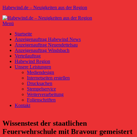
Zum
Habewind.de – Neuigkeiten aus der Region
Inhalt
springen
Menü
Primäres
Startseite
Anzeigenauftrag Habewind News
Menü
Anzeigenauftrag Neuendettelsau
Anzeigenauftrag Windsbach
Verteilauftrag
Habewind Region
Unsere Leistungen
Mediendesign
Internetseiten erstellen
Drucksachen
Stempelservice
Weiterverarbeitung
Folienschriften
Kontakt
Wissenstest der staatlichen
Feuerwehrschule mit Bravour gemeistert