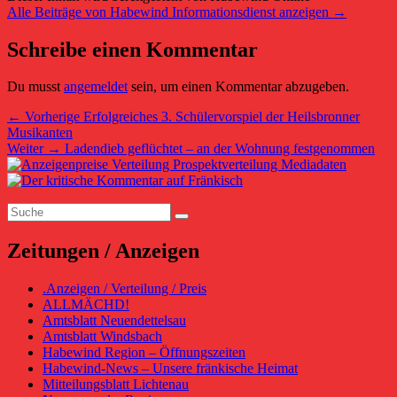
Alle Beiträge von Habewind Informationsdienst anzeigen
→
Schreibe einen Kommentar
Du musst
angemeldet
sein, um einen Kommentar abzugeben.
Beitragsnavigation
Vorheriger
←
Vorherige
Erfolgreiches 3. Schülervorspiel der Heilsbronner
Beitrag:
Musikanten
Nächster
Weiter
→
Ladendieb geflüchtet – an der Wohnung festgenommen
Primärer
Beitrag:
Seitenleisten-
Suchen
Widgetbereich
Suchen
nach:
Zeitungen / Anzeigen
.Anzeigen / Verteilung / Preis
ALLMÄCHD!
Amtsblatt Neuendettelsau
Amtsblatt Windsbach
Habewind Region – Öffnungszeiten
Habewind-News – Unsere fränkische Heimat
Mitteilungsblatt Lichtenau