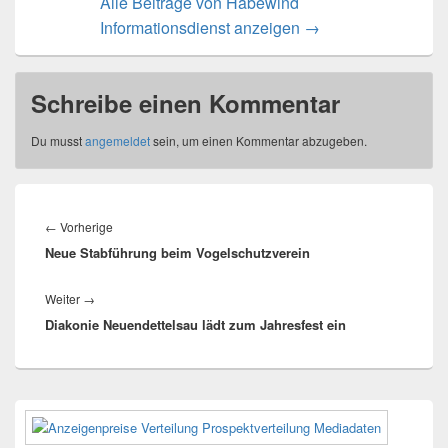
Alle Beiträge von Habewind
Informationsdienst anzeigen
→
Schreibe einen Kommentar
Du musst
angemeldet
sein, um einen Kommentar abzugeben.
Beitragsnavigation
Vorheriger
←
Vorherige
Neue Stabführung beim Vogelschutzverein
Beitrag:
Nächster
Weiter
→
Diakonie Neuendettelsau lädt zum Jahresfest ein
Beitrag:
Primärer
Seitenleisten-
Widgetbereich