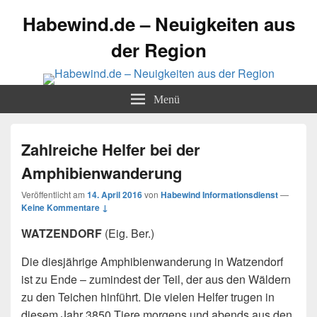
Habewind.de – Neuigkeiten aus
der Region
Menü
Zahlreiche Helfer bei der
Amphibienwanderung
Veröffentlicht am
14. April 2016
von
Habewind Informationsdienst
—
Keine Kommentare ↓
WATZENDORF
(Eig. Ber.)
Die diesjährige Amphibienwanderung in Watzendorf
ist zu Ende – zumindest der Teil, der aus den Wäldern
zu den Teichen hinführt. Die vielen Helfer trugen in
diesem Jahr 3850 Tiere morgens und abends aus den