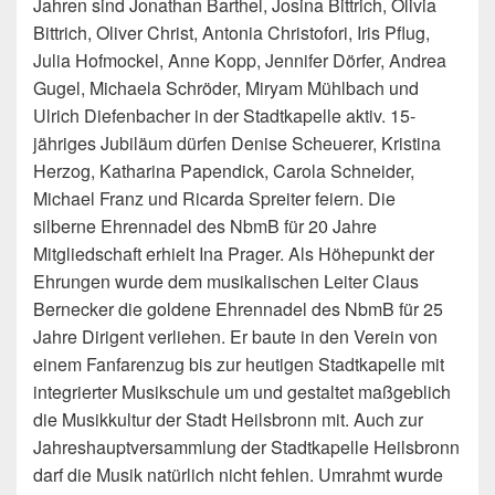
Jahren sind Jonathan Barthel, Josina Bittrich, Olivia
Bittrich, Oliver Christ, Antonia Christofori, Iris Pflug,
Julia Hofmockel, Anne Kopp, Jennifer Dörfer, Andrea
Gugel, Michaela Schröder, Miryam Mühlbach und
Ulrich Diefenbacher in der Stadtkapelle aktiv. 15-
jähriges Jubiläum dürfen Denise Scheuerer, Kristina
Herzog, Katharina Papendick, Carola Schneider,
Michael Franz und Ricarda Spreiter feiern. Die
silberne Ehrennadel des NbmB für 20 Jahre
Mitgliedschaft erhielt Ina Prager. Als Höhepunkt der
Ehrungen wurde dem musikalischen Leiter Claus
Bernecker die goldene Ehrennadel des NbmB für 25
Jahre Dirigent verliehen. Er baute in den Verein von
einem Fanfarenzug bis zur heutigen Stadtkapelle mit
integrierter Musikschule um und gestaltet maßgeblich
die Musikkultur der Stadt Heilsbronn mit. Auch zur
Jahreshauptversammlung der Stadtkapelle Heilsbronn
darf die Musik natürlich nicht fehlen. Umrahmt wurde